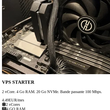
VPS STARTER
2 vCore. 4 Go RAM. 20 Go NVMe. Bande passante 100 Mbps.
4.49
EUR
/mes
2 vCores
4 GO RAM