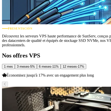
PRESENTACIÓN
Découvrez les serveurs VPS haute performance de SunServ, conçus pour 
des datacenters de qualité et équipés de stockage SSD NVMe, nos VPS 
professionnels.
Nos offres
VPS
1 mes
3 meses
-
5
%
6 meses
-
11
%
12 meses
-
17
%
Économisez jusqu'à
17
%
avec un engagement plus long