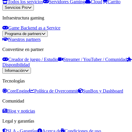
Todos los servicios
Servidores Gaming
Cloud
Carrito
Servicios Pro
Infraestructura gaming
Game Backend as a Service
Programa de partners
Nuestros partners
Convertirse en partner
Creador de juego / Estudio
Streamer / YouTuber / Comunidad
Disponibilidad
Información
Tecnologías
CoreEngine
Política de Overcommit
SunBox y Dashboard
Comunidad
Blog y noticias
Legal y garantías
SLA - Garantías
Acerca de
Condiciones de uso