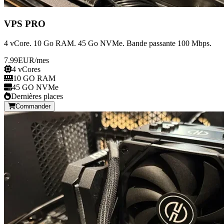
VPS PRO
4 vCore. 10 Go RAM. 45 Go NVMe. Bande passante 100 Mbps.
7.99
EUR
/mes
4 vCores
10 GO RAM
45 GO NVMe
Dernières places
Commander