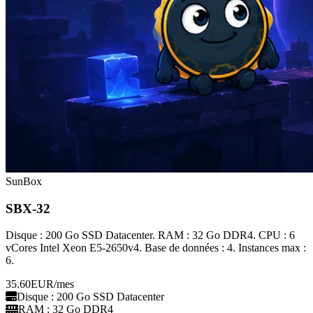
SunBox
SBX-32
Disque : 200 Go SSD Datacenter. RAM : 32 Go DDR4. CPU : 6
vCores Intel Xeon E5-2650v4. Base de données : 4. Instances max :
6.
35.60
EUR
/mes
Disque : 200 Go SSD Datacenter
RAM : 32 Go DDR4