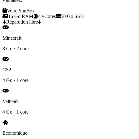
souhaitez.
Votre SunBox
16 Go RAM
4 vCores
50 Go SSD
Répartition libre
Minecraft
8 Go · 2 cores
CS2
4 Go · 1 core
Valheim
4 Go · 1 core
Économique