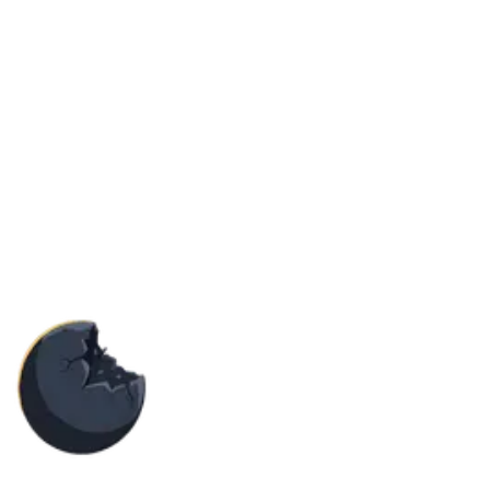
Procesadores AMD Ryzen 9 (boost 5,7 GHz)
Memoria DDR5 ECC 5600 MHz
Almacenamiento NVMe Gen 4 (7000 MB/s)
Conectividad de red
4 Gbps por servidor
con redundancia N+1 y
protección Anti-DDoS
CCShield
para una seguridad máxima.
Ancho de banda de 4 Gbps/servidor
Redundancia de red N+1
Anti-DDoS CCShield incluido