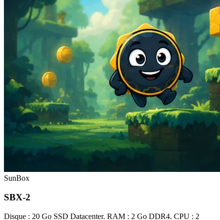
SunBox
SBX-2
Disque : 20 Go SSD Datacenter. RAM : 2 Go DDR4. CPU : 2