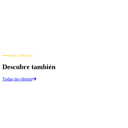
À quoi sert l'hébergement JVM Java ?
Vous pouvez lancer rapidement des applications java et / ou
microservices, dans le même panel, en quelques clics, sans payer des
mille et des cents.
Únete a nuestro Discord
MÁS JUEGOS
Descubre también
Todas las ofertas