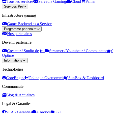
Tous les services
Serveurs Gaming
Cloud
Panier
Services Pro
Infrastructure gaming
Game Backend as a Service
Programme partenaire
Nos partenaires
Devenir partenaire
Createur / Studio de jeu
Streamer / Youtubeur / Communaute
C
Uptime
Informations
Technologies
CoreEngine
Politique Overcommit
SunBox & Dashboard
Communaute
Blog & Actualites
Legal & Garanties
SLA - Garanties
A propos
CGU