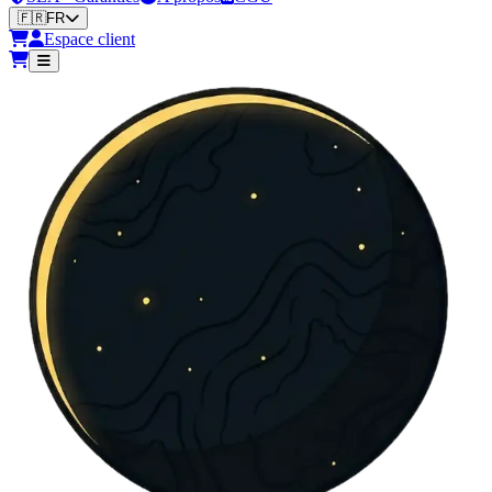
🇫🇷
FR
Espace client